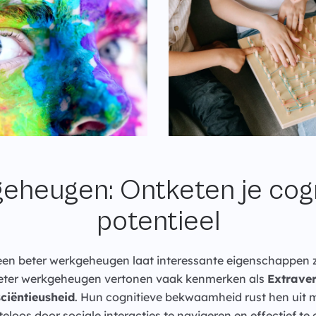
eheugen: Ontketen je cogn
potentieel
een beter werkgeheugen laat interessante eigenschappen z
eter werkgeheugen vertonen vaak kenmerken als
Extraver
ciëntieusheid
. Hun cognitieve bekwaamheid rust hen uit 
loos door sociale interacties te navigeren en effectief t