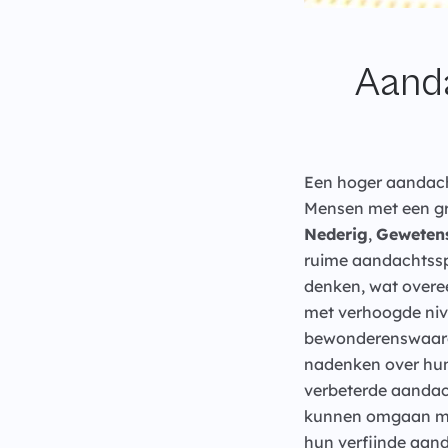
Aand
Een hoger aandach
Mensen met een gr
Nederig
,
Geweten
ruime aandachtssp
denken, wat overe
met verhoogde nive
bewonderenswaardi
nadenken over hun
verbeterde aandac
kunnen omgaan met
hun verfijnde aand