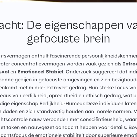
acht: De eigenschappen va
gefocuste brein
tsvermogen onthult fascinerende persoonlijkheidskenmerk
oter concentratievermogen worden vaak gezien als
Intro
svol
en
Emotioneel
Stabiel
. Onderzoek suggereert dat ind
anne gedijen in gefocuste omgevingen en zich bezighoude
enkomt met minder extravert gedrag. Hun sterke focus wo
aus van eerlijkheid, oprechtheid en ethisch gedrag, wat b
ge eigenschap Eerlijkheid-Humeur. Deze individuen laten 
 daden en zich standvastig houden aan morele normen. Ve
htscontrole nauw verbonden met consciëntieusheid, waard
 taken en nauwgezet aandacht hebben voor details. Bov
achtsfocus de emotionele stabiliteit door superieure emoti