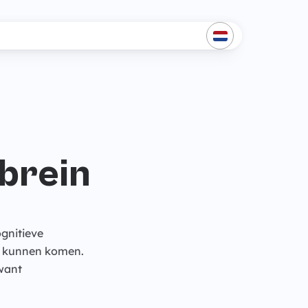
 brein
ognitieve
ou kunnen komen.
 want