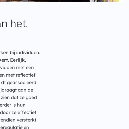
n het
en bij individuen.
vert
,
Eerlijk
,
ividuen met een
n met reflectief
rdt geassocieerd
ijdraagt aan de
zien dat ze goed
rder is hun
oor ze effectief
endien versterkt
eregulatie en