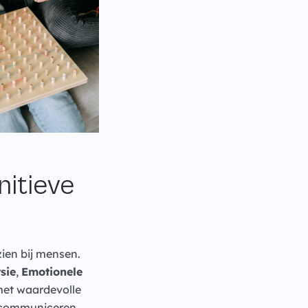
itieve
ien bij mensen.
sie
,
Emotionele
met waardevolle
e communiceren.