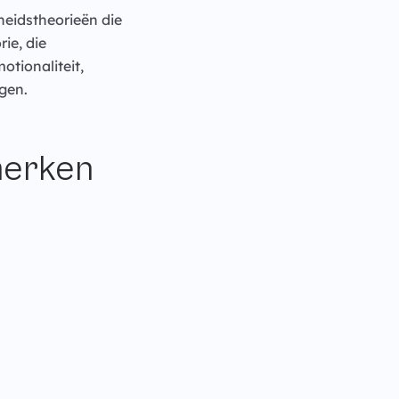
heidstheorieën die
ie, die
otionaliteit,
gen.
merken