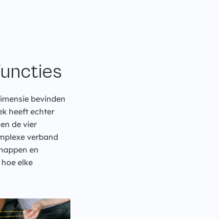
Functies
dimensie bevinden
ek heeft echter
en de vier
omplexe verband
chappen en
 hoe elke