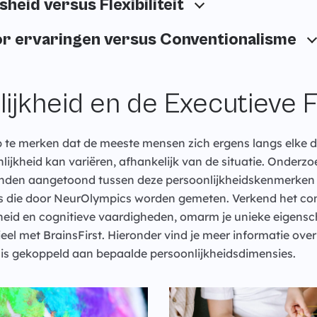
heid versus Flexibiliteit
r ervaringen versus Conventionalisme
ijkheid en de Executieve 
op te merken dat de meeste mensen zich ergens langs elke 
lijkheid kan variëren, afhankelijk van de situatie. Onderzo
anden aangetoond tussen deze persoonlijkheidskenmerken 
es die door NeurOlympics worden gemeten. Verkend het c
kheid en cognitieve vaardigheden, omarm je unieke eigens
eel met BrainsFirst. Hieronder vind je meer informatie over
 is gekoppeld aan bepaalde persoonlijkheidsdimensies.