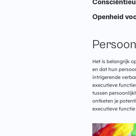
Consciëntieus
Openheid voo
Persoonl
Het is belangrijk 
en dat hun persoon
intrigerende verb
executieve functi
tussen persoonlij
ontketen je potenti
executieve functie